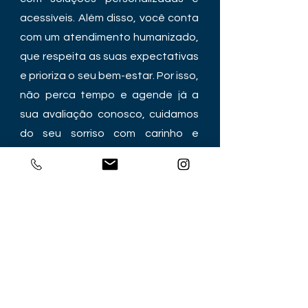
acessíveis. Além disso, você conta
com um atendimento humanizado,
que respeita as suas expectativas
e prioriza o seu bem-estar. Por isso,
não perca tempo e agende já a
sua avaliação conosco, cuidamos
do seu sorriso com carinho e
profissionalismo.
Nos siga no
Estamos Localizados No
Centro
de
Porto Seguro